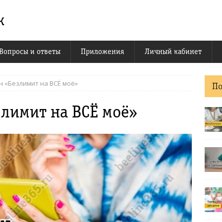
к
Вопросы и ответы
Приложения
Личный кабинет
н «Безлимит на ВСЁ моё»
П
злимит на ВСЁ моё»