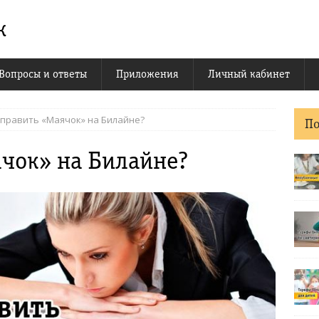
к
Вопросы и ответы
Приложения
Личный кабинет
тправить «Маячок» на Билайне?
П
ячок» на Билайне?