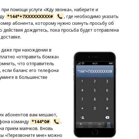
 при помощи услуги «Жду звонка», наберите и
нду
*144*+7XXXXXXXXX#
, где необходимо указать
мер абонента, которому нужно скинуть просьбу об
о действия дождитесь, пока просьба будет отправлена
 доставке.
 даже при нахождении в
сплатно «отправить бомжа»
помнить, что отправитель
 если баланс его телефона
уминге в большинстве
гих абонентов вам мешают,
ефона команду
*144*0#
.
на прием маячков. Вновь
сы «Перезвоните мне» можно