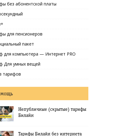
фы без абонентской платы
осекундный
и+
фы для пенсионеров
оциальный пакет
ф для компьютера — Интернет PRO
ф Для умных вещей
в тарифов
омощь
Непубличные (скрытые) тарифы
Билайн
Тарифы Билайн без интернета