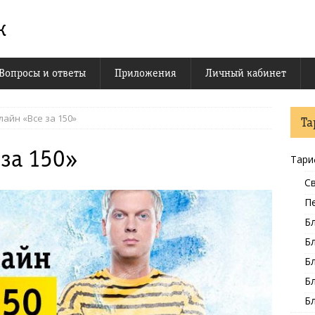
к
Вопросы и ответы
Приложения
Личный кабинет
лайн «Все за 150»
Т
за 150»
Тари
Св
П
Бл
Бл
Бл
Бл
Бл