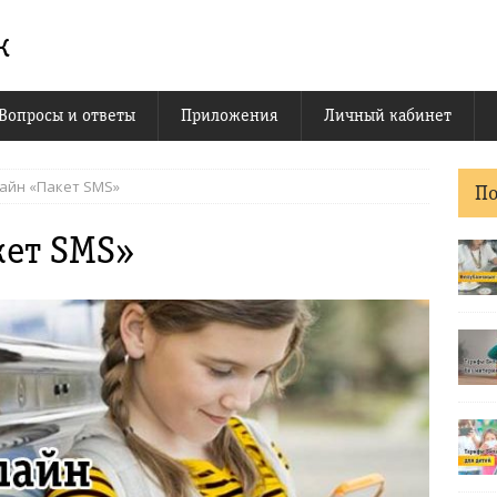
к
Вопросы и ответы
Приложения
Личный кабинет
лайн «Пакет SMS»
П
кет SMS»