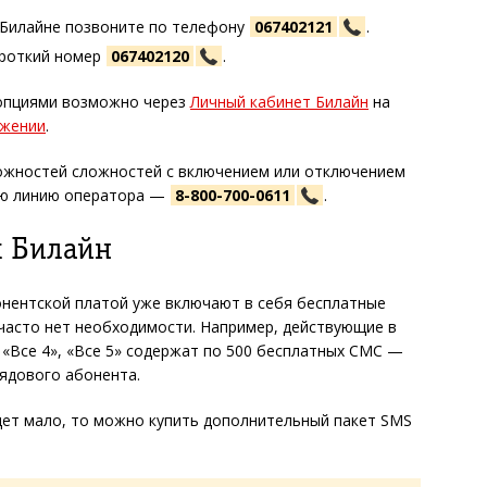
 Билайне позвоните по телефону
067402121
.
ороткий номер
067402120
.
 опциями возможно через
Личный кабинет Билайн
на
ожении
.
ложностей сложностей с включением или отключением
ую линию оператора —
8-800-700-0611
.
х Билайн
нентской платой уже включают в себя бесплатные
часто нет необходимости. Например, действующие в
, «Все 4», «Все 5» содержат по 500 бесплатных СМС —
ядового абонента.
дет мало, то можно купить дополнительный пакет SMS