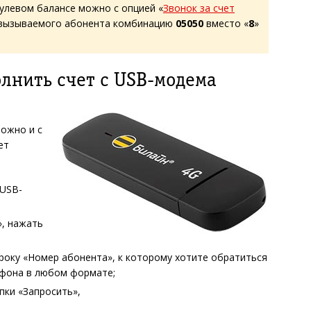
нулевом балансе можно с опцией «
Звонок за счет
 вызываемого абонента комбинацию
05050
вместо «
8
»
лнить счет с USB-модема
ожно и с
ет
«USB-
», нажать
року «Номер абонента», к которому хотите обратиться
ефона в любом формате;
пки «Запросить»,