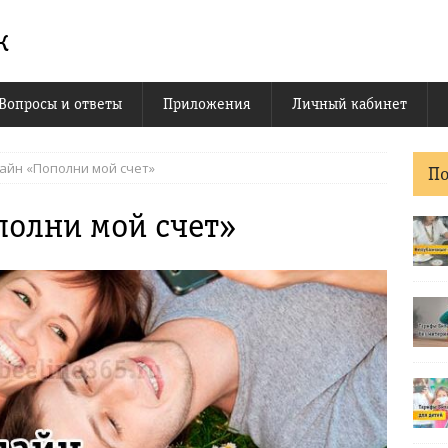
к
Вопросы и ответы
Приложения
Личный кабинет
лайн «Пополни мой счет»
П
полни мой счет»