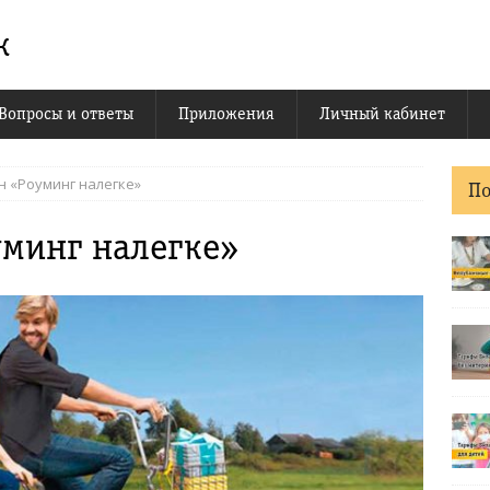
к
Вопросы и ответы
Приложения
Личный кабинет
н «Роуминг налегке»
П
уминг налегке»