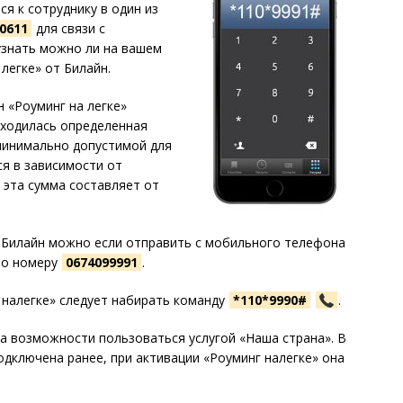
я к сотруднику в один из
0611
для связи с
узнать можно ли на вашем
легке» от Билайн.
 «Роуминг на легке»
аходилась определенная
минимально допустимой для
ся в зависимости от
 эта сумма составляет от
т Билайн можно если отправить с мобильного телефона
по номеру
0674099991
.
 налегке» следует набирать команду
*110*9990#
.
а возможности пользоваться услугой «Наша страна». В
одключена ранее, при активации «Роуминг налегке» она