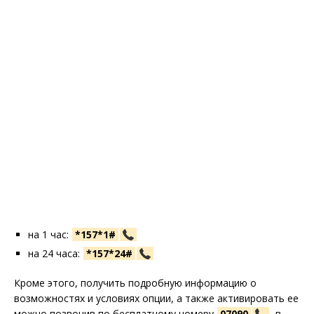
на 1 час:
*157*1#
на 24 часа:
*157*24#
Кроме этого, получить подробную информацию о
возможностях и условиях опции, а также активировать ее
можно позвонив по бесплатному номеру
07090
, в