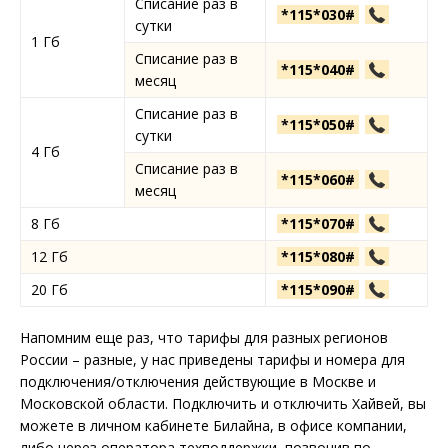
Списание раз в
*115*030#
сутки
1 Гб
Списание раз в
*115*040#
месяц
Списание раз в
*115*050#
сутки
4 Гб
Списание раз в
*115*060#
месяц
8 Гб
*115*070#
12 Гб
*115*080#
20 Гб
*115*090#
Напомним еще раз, что тарифы для разных регионов
России – разные, у нас приведены тарифы и номера для
подключения/отключения действующие в Москве и
Московской области. Подключить и отключить Хайвей, вы
можете в личном кабинете Билайна, в офисе компании,
либо через оператора техподдержки, позвонив по