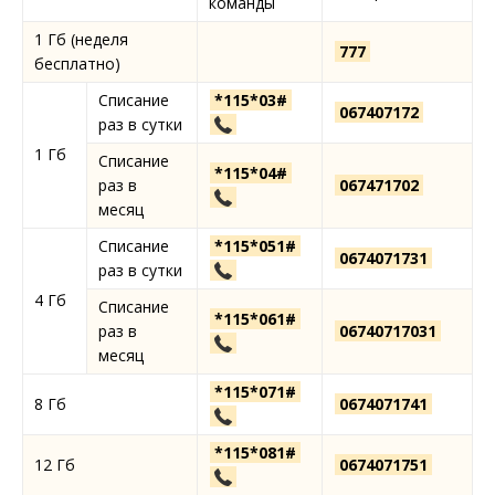
команды
1 Гб (неделя
777
бесплатно)
Списание
*115*03#
067407172
раз в сутки
1 Гб
Списание
*115*04#
раз в
067471702
месяц
Списание
*115*051#
0674071731
раз в сутки
4 Гб
Списание
*115*061#
раз в
06740717031
месяц
*115*071#
8 Гб
0674071741
*115*081#
12 Гб
0674071751