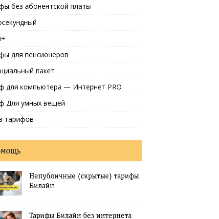
фы без абонентской платы
осекундный
и+
фы для пенсионеров
оциальный пакет
ф для компьютера — Интернет PRO
ф Для умных вещей
в тарифов
омощь
Непубличные (скрытые) тарифы
Билайн
Тарифы Билайн без интернета