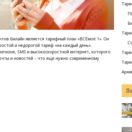
Тари
П
Б
Тари
нтов Билайн является тарифный план «ВСЁмоё 1». Он
С
ростой и недорогой тариф «на каждый день».
регионе, SMS и высокоскоростной интернет, которого
Тари
почты и новостей – что еще нужно современному
Тари
Архи
П