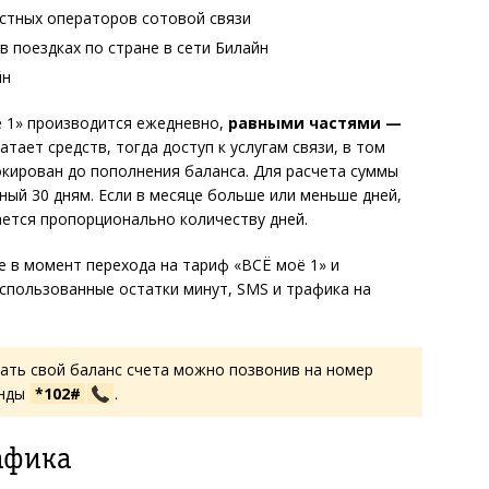
естных операторов сотовой связи
в поездках по стране в сети Билайн
йн
ё 1» производится ежедневно,
равными частями —
ватает средств, тогда доступ к услугам связи, в том
окирован до пополнения баланса. Для расчета суммы
ный 30 дням. Если в месяце больше или меньше дней,
ется пропорционально количеству дней.
 в момент перехода на тариф «ВСЁ моё 1» и
спользованные остатки минут, SMS и трафика на
нать свой баланс счета можно позвонив на номер
анды
*102#
.
афика