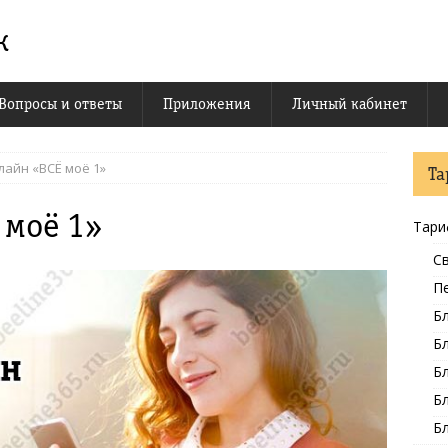
к
Вопросы и ответы
Приложения
Личный кабинет
лайн «ВСЁ моё 1»
Т
 моё 1»
Тари
Св
П
Бл
Бл
Бл
Бл
Бл